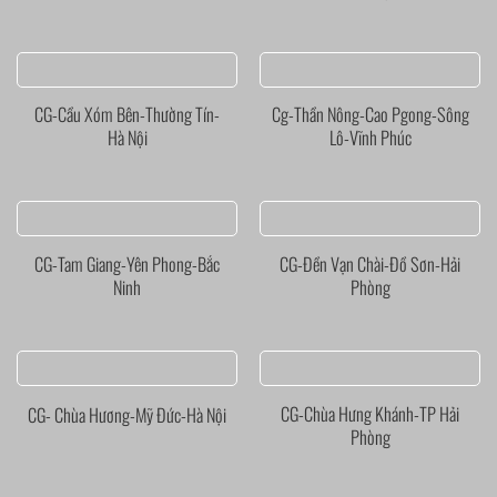
CG-Cầu Xóm Bên-Thường Tín-
Cg-Thần Nông-Cao Pgong-Sông
Hà Nội
Lô-Vĩnh Phúc
CG-Tam Giang-Yên Phong-Bắc
CG-Đền Vạn Chài-Đồ Sơn-Hải
Ninh
Phòng
CG-Chùa Hưng Khánh-TP Hải
CG- Chùa Hương-Mỹ Đức-Hà Nội
Phòng