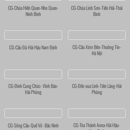
CG-Chùa Hiền Quan-Nho Quan-
CG-Chùa Linh Sơn-Tiền Hải-Thái
Ninh Bình
Bình
CG-Cầu Xóm Bên-Thường Tín-
CG-Cầu Đá-Hải Hậu Nam Định
Hà Nội
CG-Đình Cung Chúc- Vĩnh Bảo-
CG-Đền vua Linh-Tiên Lãng-Hải
Hải Phòng
Phòng
CG-Tòa Thánh Anna-Hải Hậu-
CG-Sông Cầu-Quế Võ -Bắc Ninh