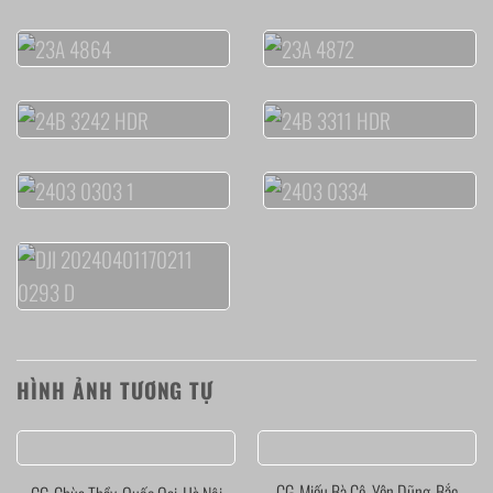
HÌNH ẢNH TƯƠNG TỰ
CG-Miếu Bà Cô-Yên Dũng-Bắc