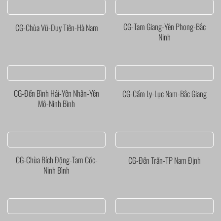
CG-Tam Giang-Yên Phong-Bắc
CG-Chùa Vũ-Duy Tiên-Hà Nam
Ninh
CG-Đền Bình Hải-Yên Nhân-Yên
CG-Cẩm Ly-Lục Nam-Bắc Giang
Mô-Ninh Bình
CG-Chùa Bích Động-Tam Cốc-
CG-Đền Trần-TP Nam Định
Ninh Bình