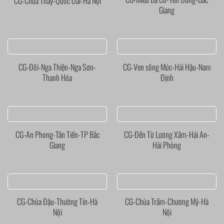
CG-Chùa Thầy-Quốc Oai-Hà Nội
Giang
CG-Đôi-Nga Thiện-Nga Sơn-
CG-Ven sông Múc-Hải Hậu-Nam
Thanh Hóa
Định
CG-An Phong-Tân Tiến-TP Bắc
CG-Đền Từ Lương Xâm-Hải An-
Giang
Hải Phòng
CG-Chùa Đậu-Thường Tín-Hà
CG-Chùa Trầm-Chương Mỹ-Hà
Nội
Nội