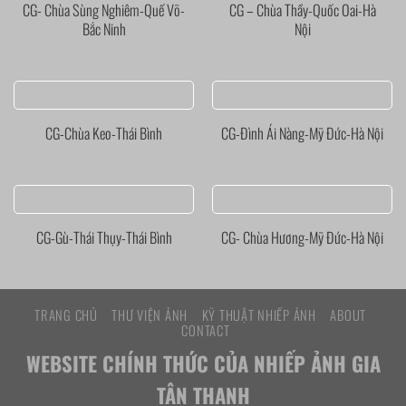
CG- Chùa Sùng Nghiêm-Quế Võ-
CG – Chùa Thầy-Quốc Oai-Hà
Bắc Ninh
Nội
CG-Chùa Keo-Thái Bình
CG-Đình Ái Nàng-Mỹ Đức-Hà Nội
CG-Gù-Thái Thụy-Thái Bình
CG- Chùa Hương-Mỹ Đức-Hà Nội
TRANG CHỦ
THƯ VIỆN ẢNH
KỸ THUẬT NHIẾP ẢNH
ABOUT
CONTACT
WEBSITE CHÍNH THỨC CỦA NHIẾP ẢNH GIA
TÂN THANH