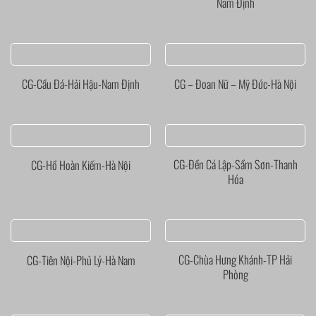
Nam Định
CG-Cầu Đá-Hải Hậu-Nam Định
CG – Đoan Nữ – Mỹ Đức-Hà Nội
CG-Đền Cá Lập-Sầm Sơn-Thanh
CG-Hồ Hoàn Kiếm-Hà Nội
Hóa
CG-Chùa Hưng Khánh-TP Hải
CG-Tiên Nội-Phủ Lý-Hà Nam
Phòng