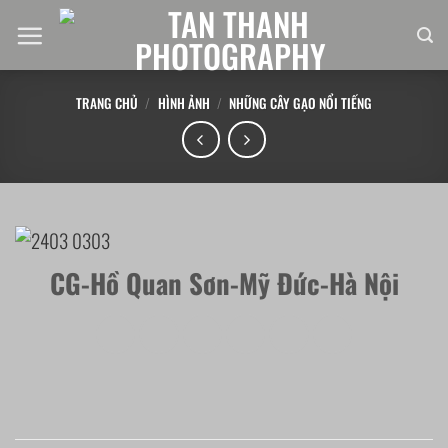
Chuyển
đến
nội
dung
TRANG CHỦ
/
HÌNH ẢNH
/
NHỮNG CÂY GẠO NỔI TIẾNG
CG-Hồ Quan Sơn-Mỹ Đức-Hà Nội