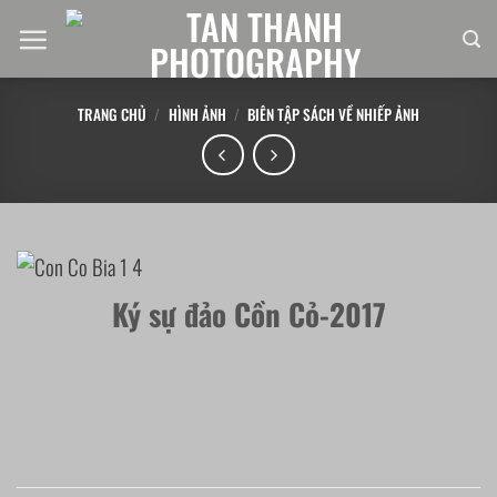
Chuyển
đến
nội
dung
TRANG CHỦ
/
HÌNH ẢNH
/
BIÊN TẬP SÁCH VỀ NHIẾP ẢNH
Ký sự đảo Cồn Cỏ-2017