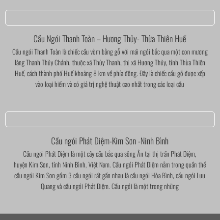
Cầu Ngói Thanh Toàn – Hương Thủy- Thừa Thiên Huế
Cầu ngói Thanh Toàn là chiếc cầu vòm bằng gỗ với mái ngói bắc qua một con mương
làng Thanh Thủy Chánh, thuộc xã Thủy Thanh, thị xã Hương Thủy, tỉnh Thừa Thiên
Huế, cách thành phố Huế khoảng 8 km về phía đông. Đây là chiếc cầu gỗ được xếp
vào loại hiếm và có giá trị nghệ thuật cao nhất trong các loại cầu
Cầu ngói Phát Diệm-Kim Sơn -Ninh Bình
Cầu ngói Phát Diệm là một cây cầu bắc qua sông Ân tại thị trấn Phát Diệm,
huyện Kim Sơn, tỉnh Ninh Bình, Việt Nam. Cầu ngói Phát Diệm nằm trong quần thể
cầu ngói Kim Sơn gồm 3 cầu ngói rất gần nhau là cầu ngói Hòa Bình, cầu ngói Lưu
Quang và cầu ngói Phát Diệm. Cầu ngói là một trong những