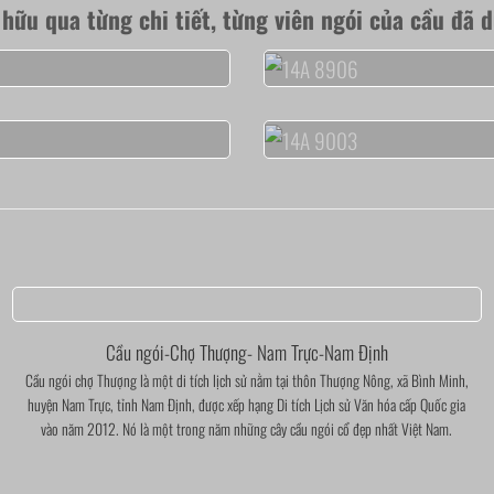
hữu qua từng chi tiết, từng viên ngói của cầu đã d
Cầu ngói-Chợ Thượng- Nam Trực-Nam Định
Cầu ngói chợ Thượng là một di tích lịch sử nằm tại thôn Thượng Nông, xã Bình Minh,
huyện Nam Trực, tỉnh Nam Định, được xếp hạng Di tích Lịch sử Văn hóa cấp Quốc gia
vào năm 2012. Nó là một trong năm những cây cầu ngói cổ đẹp nhất Việt Nam.