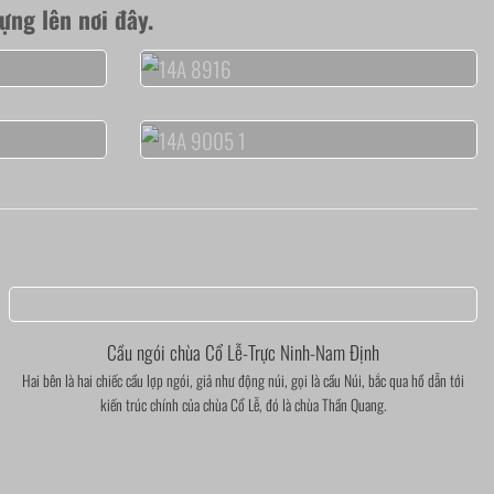
ựng lên nơi đây.
Cầu ngói chùa Cổ Lễ-Trực Ninh-Nam Định
Hai bên là hai chiếc cầu lợp ngói, giả như động núi, gọi là cầu Núi, bắc qua hồ dẫn tới
kiến trúc chính của chùa Cổ Lễ, đó là chùa Thần Quang.