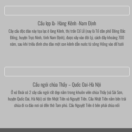
Cầu lợp là- Hàng Kênh -Nam Định
Cây cầu độc đáo này tọa lạc ở làng Kênh, thị trấn Cổ Lễ (nay là Tổ dân phố Đông Bắc
Đồng, huyện Trực Ninh, tỉnh Nam Định), được xây vào đời Lý, cách đây khoảng 700
năm, sau khi triều đình cho đào một con kênh dẫn nước từ sông Hồng vào để tưới
Cầu ngói chùa Thầy – Quốc Oai-Hà Nội
Ở xứ Đoài có 2 cây cầu ngói rất đẹp nằm trong khuôn viên chùa Thầy (xã Sài Sơn,
huyện Quốc Oai, Hà Nội) có tên Nhật Tiên và Nguyệt Tiên. Cầu Nhật Tiên nằm bên trái
chùa đi ra đảo nơi có đền thờ Tam phủ. Cầu Nguyệt Tiên ở bên phải chùa nối