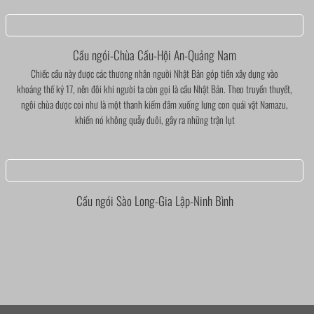
Cầu ngói-Chùa Cầu-Hội An-Quảng Nam
Chiếc cầu này được các thương nhân người Nhật Bản góp tiền xây dựng vào
khoảng thế kỷ 17, nên đôi khi người ta còn gọi là cầu Nhật Bản. Theo truyền thuyết,
ngôi chùa được coi như là một thanh kiếm đâm xuống lưng con quái vật Namazu,
khiến nó không quẫy đuôi, gây ra những trận lụt
Cầu ngói Sào Long-Gia Lập-Ninh Bình