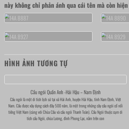
này không chỉ phản ánh qua cái tên mà còn hiện 
HÌNH ẢNH TƯƠNG TỰ
Cầu ngói Quần Anh -Hải Hậu – Nam Định
Cầu ngói là một di tích lịch sử tại xã Hải Anh, huyện Hải Hậu, tỉnh Nam Định, Việt
Nam. Cầu được xây dựng cách đây 500 năm, là một trong những cây cầu ngói cổ nổi
tiếng Việt Nam (cùng với Chùa Cầu và cầu ngói Thanh Toàn). Cầu Ngói thuộc cụm di
tích cầu Ngói, chùa Lương, đình Phong Lạc, nằm trên con