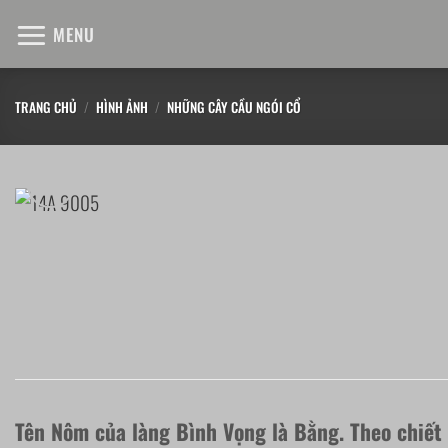
Chuyển
MENU
đến
nội
dung
TRANG CHỦ
/
HÌNH ẢNH
/
NHỮNG CÂY CẦU NGÓI CỔ
Tên Nôm của làng Bình Vọng là Bằng. Theo chiết 